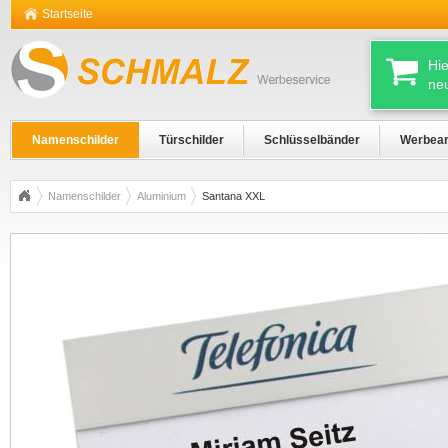
Startseite
Hi
ne
Namenschilder
Türschilder
Schlüsselbänder
Werbear
Namenschilder
Aluminium
Santana XXL