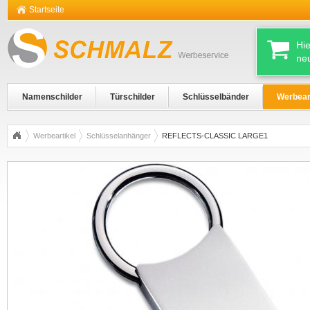
Startseite
Hi
ne
Namenschilder
Türschilder
Schlüsselbänder
Werbear
Werbeartikel
Schlüsselanhänger
REFLECTS-CLASSIC LARGE1