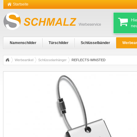
Startseite
Hi
ne
Namenschilder
Türschilder
Schlüsselbänder
Werbear
Werbeartikel
Schlüsselanhänger
REFLECTS-WINSTED