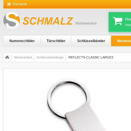
Startseite
Hi
ne
Namenschilder
Türschilder
Schlüsselbänder
Werbear
Werbeartikel
Schlüsselanhänger
REFLECTS-CLASSIC LARGE3