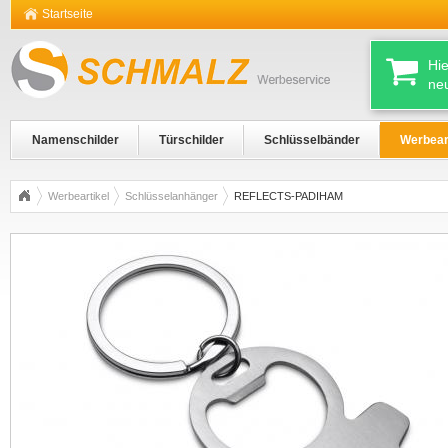
Startseite
Hi
ne
Namenschilder
Türschilder
Schlüsselbänder
Werbear
Werbeartikel
Schlüsselanhänger
REFLECTS-PADIHAM