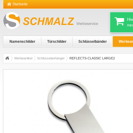
Startseite
Hi
ne
Namenschilder
Türschilder
Schlüsselbänder
Werbear
Werbeartikel
Schlüsselanhänger
REFLECTS-CLASSIC LARGE2