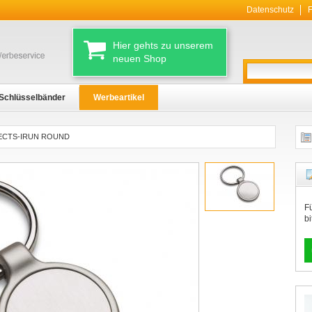
Datenschutz
F
Hier gehts zu unserem
neuen Shop
Schlüsselbänder
Werbeartikel
ECTS-IRUN ROUND
F
b