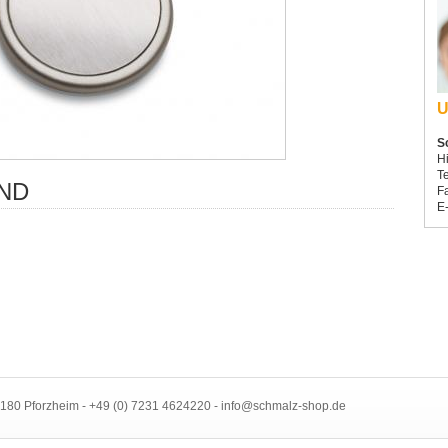
U
S
H
T
ND
F
E
5180 Pforzheim - +49 (0) 7231 4624220 - info@schmalz-shop.de